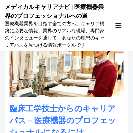
メディカルキャリアナビ | 医療機器業
S
投稿者:
nwaroc
界のプロフェッショナルへの道
k
i
医療機器業界を目指す全ての方へ。キャリア構
p
築に必要な情報、業界のリアルな現場、専門家
t
のインタビューを通じて、あなたの理想のキャ
o
リアパスを見つける情報ポータルです。
c
o
n
t
e
n
t
臨床工学技士からのキャリア
パス – 医療機器のプロフェッ
ショナルになるには